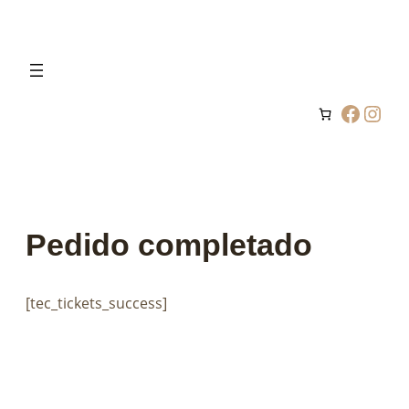
Saltar
al
contenido
Facebook
Instagram
Pedido completado
[tec_tickets_success]